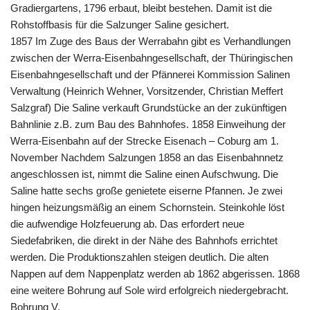
Gradiergartens, 1796 erbaut, bleibt bestehen. Damit ist die
Rohstoffbasis für die Salzunger Saline gesichert.
1857 Im Zuge des Baus der Werrabahn gibt es Verhandlungen
zwischen der Werra-Eisenbahngesellschaft, der Thüringischen
Eisenbahngesellschaft und der Pfännerei Kommission Salinen
Verwaltung (Heinrich Wehner, Vorsitzender, Christian Meffert
Salzgraf) Die Saline verkauft Grundstücke an der zukünftigen
Bahnlinie z.B. zum Bau des Bahnhofes. 1858 Einweihung der
Werra-Eisenbahn auf der Strecke Eisenach – Coburg am 1.
November Nachdem Salzungen 1858 an das Eisenbahnnetz
angeschlossen ist, nimmt die Saline einen Aufschwung. Die
Saline hatte sechs große genietete eiserne Pfannen. Je zwei
hingen heizungsmäßig an einem Schornstein. Steinkohle löst
die aufwendige Holzfeuerung ab. Das erfordert neue
Siedefabriken, die direkt in der Nähe des Bahnhofs errichtet
werden. Die Produktionszahlen steigen deutlich. Die alten
Nappen auf dem Nappenplatz werden ab 1862 abgerissen. 1868
eine weitere Bohrung auf Sole wird erfolgreich niedergebracht.
Bohrung V.