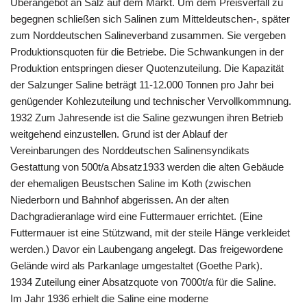
Überangebot an Salz auf dem Markt. Um dem Preisverfall zu
begegnen schließen sich Salinen zum Mitteldeutschen-, später
zum Norddeutschen Salineverband zusammen. Sie vergeben
Produktionsquoten für die Betriebe. Die Schwankungen in der
Produktion entspringen dieser Quotenzuteilung. Die Kapazität
der Salzunger Saline beträgt 11-12.000 Tonnen pro Jahr bei
genügender Kohlezuteilung und technischer Vervollkommnung.
1932 Zum Jahresende ist die Saline gezwungen ihren Betrieb
weitgehend einzustellen. Grund ist der Ablauf der
Vereinbarungen des Norddeutschen Salinensyndikats
Gestattung von 500t/a Absatz1933 werden die alten Gebäude
der ehemaligen Beustschen Saline im Koth (zwischen
Niederborn und Bahnhof abgerissen. An der alten
Dachgradieranlage wird eine Futtermauer errichtet. (Eine
Futtermauer ist eine Stützwand, mit der steile Hänge verkleidet
werden.) Davor ein Laubengang angelegt. Das freigewordene
Gelände wird als Parkanlage umgestaltet (Goethe Park).
1934 Zuteilung einer Absatzquote von 7000t/a für die Saline.
Im Jahr 1936 erhielt die Saline eine moderne