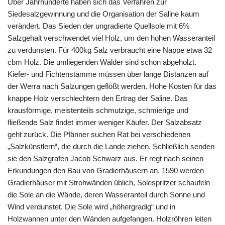
Über Jahrhunderte haben sich das Verfahren zur
Siedesalzgewinnung und die Organisation der Saline kaum
verändert. Das Sieden der ungradierte Quellsole mit 6%
Salzgehalt verschwendet viel Holz, um den hohen Wasseranteil
zu verdunsten. Für 400kg Salz verbraucht eine Nappe etwa 32
cbm Holz. Die umliegenden Wälder sind schon abgeholzt.
Kiefer- und Fichtenstämme müssen über lange Distanzen auf
der Werra nach Salzungen geflößt werden. Hohe Kosten für das
knappe Holz verschlechtern den Ertrag der Saline. Das
krausförmige, meistenteils schmutzige, schmierige und
fließende Salz findet immer weniger Käufer. Der Salzabsatz
geht zurück. Die Pfänner suchen Rat bei verschiedenen
„Salzkünstlern“, die durch die Lande ziehen. Schließlich senden
sie den Salzgrafen Jacob Schwarz aus. Er regt nach seinen
Erkundungen den Bau von Gradierhäusern an. 1590 werden
Gradierhäuser mit Strohwänden üblich, Solespritzer schaufeln
die Sole an die Wände, deren Wasseranteil durch Sonne und
Wind verdunstet. Die Sole wird „höhergradig“ und in
Holzwannen unter den Wänden aufgefangen. Holzröhren leiten