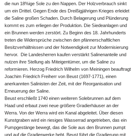
die nun 18%ige Sole zu den Nappen. Der Holzverbrauch sinkt
um ein Drittel. Gegen Ende des Dreißigjährigen Krieges erleidet
die Saline großen Schaden. Durch Belagerung und Plünderung
kommt es zum erliegen der Produktion. Die Siedeanlagen und
ein Brunnen werden zerstört. Zu Beginn des 18. Jahrhunderts
treten die Widersprüche zwischen den pfännerschaftlichen
Besitzverhältnissen und der Notwendigkeit zur Modernisierung
hervor. Die Landesherren kaufen verstärkt Salinenanteile und
nutzen ihre Stellung als Miteigentümer, um die Saline zu
reformieren. Herzog Friedrich Wilhelm von Meiningen beauftragt
Joachim Friedrich Freiherr von Beust (1697-1771), einen
anerkannten Salinisten der Zeit, mit der Reorganisation und
Erneuerung der Saline.
Beust erschließt 1740 einen weiteren Solebrunnen auf dem
Haad und erbaut zwei neue größere Gradierhäuser an der
Werra. Von der Werra wird ein Kanal abgeleitet. Über diesen
Kunstgraben wird ein riesiges Wasserrad angetrieben, das ein
Pumpgestänge bewegt, das die Sole aus den Brunnen pumpt
und auf die Gradierwerke hebt. Beust führt die Gradierung mit